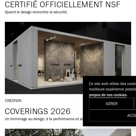
CERTIFIÉ OFFICIELLEMENT NSF
Quand le design rencontre la sécurité.
Ce site web utilise des cook
meilleure expérience possib
.
propos de nos cookies
DANS LA CATÉGORIE:
CRÉATION
GÉRER
COVERINGS 2026
ACCE
Un hommage au design, à la performance et au savoir-faire.