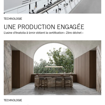
DANS LA CATÉGORIE:
TECHNOLOGIE
UNE PRODUCTION ENGAGÉE
L’usine d’Anatolia à Izmir obtient la certification « Zéro déchet »
DANS LA CATÉGORIE:
TECHNOLOGIE