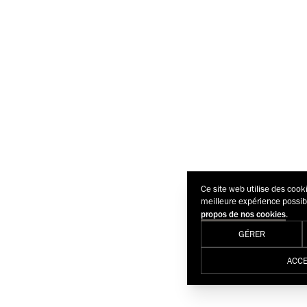
Ce site web utilise des cook
meilleure expérience possib
.
propos de nos cookies
GÉRER
ACCE