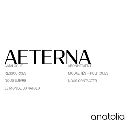
FACEBOOK
LINKEDIN
CATALOGUE
ABONNEMENT
PINTEREST
INSTAGRAM
RESSOURCES
MODALITÉS + POLITIQUES
YOUTUBE
NOUS SUIVRE
NOUS CONTACTER
LE MONDE D'ANATOLIA