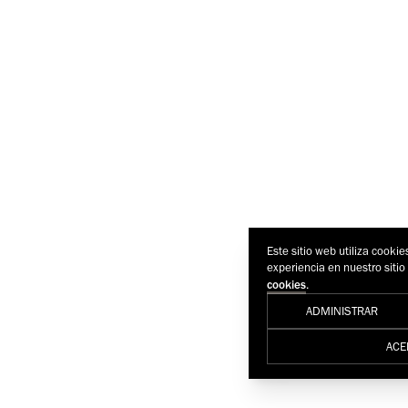
Este sitio web utiliza cookie
experiencia en nuestro siti
.
cookies
ADMINISTRAR
ACE