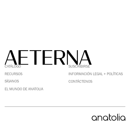
FACEBOOK
LINKEDIN
CATÁLOGO
SUSCRIBIRSE
PINTEREST
INSTAGRAM
RECURSOS
INFORMACIÓN LEGAL + POLÍTICAS
YOUTUBE
SÍGANOS
CONTÁCTENOS
EL MUNDO DE ANATOLIA