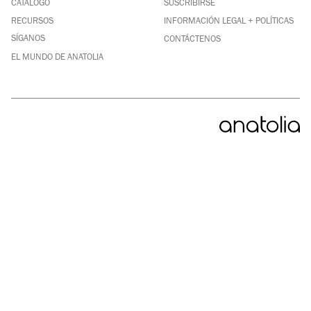
CATÁLOGO
SUSCRIBIRSE
PINTEREST
INSTAGRAM
RECURSOS
INFORMACIÓN LEGAL + POLÍTICAS
YOUTUBE
SÍGANOS
CONTÁCTENOS
EL MUNDO DE ANATOLIA