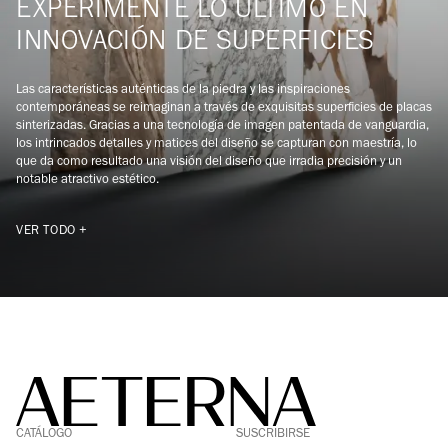
EXPERIMENTE LO ÚLTIMO EN
INNOVACIÓN DE SUPERFICIES
Las características auténticas de la piedra y las inspiraciones
contemporáneas se reimaginan a través de exquisitas superficies de placas
sinterizadas. Gracias a una tecnología de imagen patentada de vanguardia,
los intrincados detalles y matices del diseño se capturan con maestría, lo
que da como resultado una visión del diseño que irradia precisión y un
notable atractivo estético.
VER TODO +
FACEBOOK
LINKEDIN
CATÁLOGO
SUSCRIBIRSE
PINTEREST