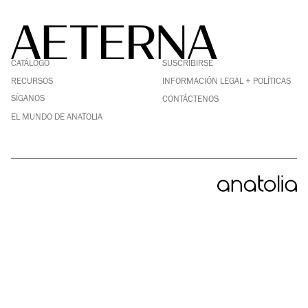
FACEBOOK
LINKEDIN
CATÁLOGO
SUSCRIBIRSE
PINTEREST
INSTAGRAM
RECURSOS
INFORMACIÓN LEGAL + POLÍTICAS
YOUTUBE
SÍGANOS
CONTÁCTENOS
EL MUNDO DE ANATOLIA