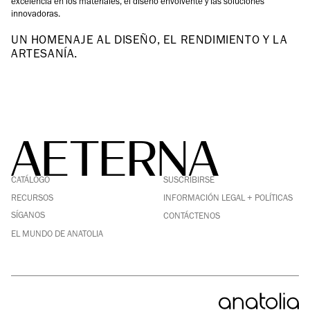
excelencia en los materiales, el diseño envolvente y las soluciones
innovadoras.
UN HOMENAJE AL DISEÑO, EL RENDIMIENTO Y LA
ARTESANÍA.
FACEBOOK
LINKEDIN
CATÁLOGO
SUSCRIBIRSE
PINTEREST
INSTAGRAM
RECURSOS
INFORMACIÓN LEGAL + POLÍTICAS
YOUTUBE
SÍGANOS
CONTÁCTENOS
EL MUNDO DE ANATOLIA